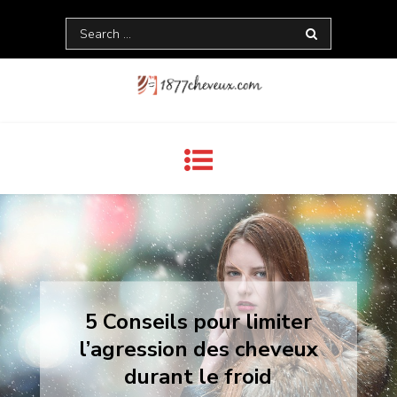
Skip
Search
to
for:
content
1877 Cheuveux
5 Conseils pour limiter
l’agression des cheveux
durant le froid