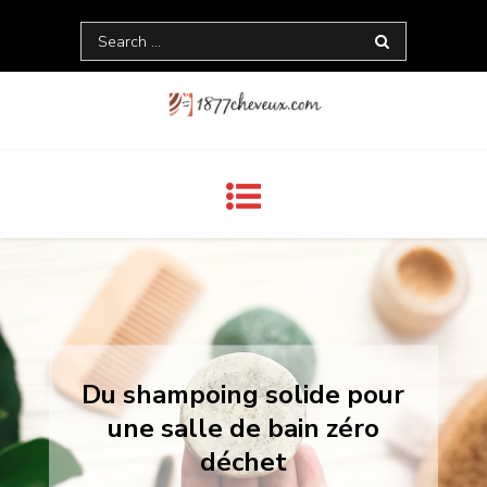
Skip
Search
to
for:
content
1877 Cheuveux
Du shampoing solide pour
une salle de bain zéro
déchet